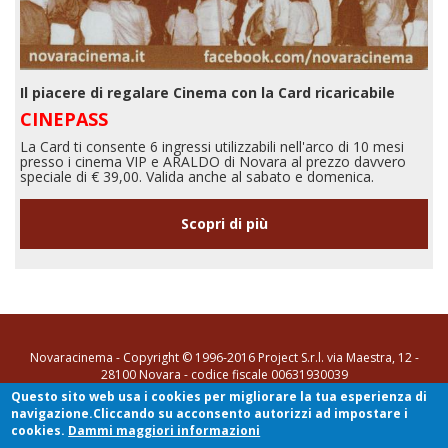
Il piacere di regalare Cinema con la Card ricaricabile
CINEPASS
La Card ti consente 6 ingressi utilizzabili nell'arco di 10 mesi
presso i cinema VIP e ARALDO di Novara al prezzo davvero
speciale di € 39,00. Valida anche al sabato e domenica.
Scopri di più
Novaracinema - Copyright © 1996-2016 Project S.r.l. via Maestra, 12 -
28100 Novara - codice fiscale 00631930039
Questo sito web usa i cookies per migliorare la tua esperienza di
tel. 0321 35731
-
info@novaracinema.it
navigazione.Cliccando su acconsento autorizzi ad impostare i
[Privacy Policy e Cookie Policy]
- Sito realizzato da
SYN di Stefano
cookies.
Dammi maggiori informazioni
Cannillo
- Powered by
Drupal