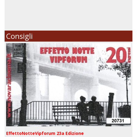
Consigli
EffettoNotteVipforum 23a Edizione