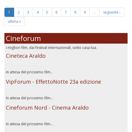
1
2
3
4
5
6
7
8
9
…
seguente ›
ultima »
Cineforum
I migliori film, dai festival internazionali, sotto casa tua.
Cineteca Araldo
In attesa del prossimo film...
VipForum - EffettoNotte 23a edizione
In attesa del prossimo film...
Cineforum Nord - Cinema Araldo
In attesa del prossimo film...