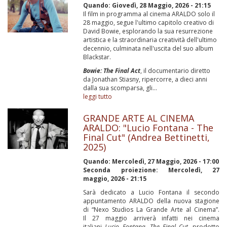
Quando:
Giovedì, 28 Maggio, 2026 - 21:15
Il film in programma al cinema ARALDO solo il
28 maggio, segue l'ultimo capitolo creativo di
David Bowie, esplorando la sua resurrezione
artistica e la straordinaria creatività dell'ultimo
decennio, culminata nell'uscita del suo album
Blackstar.
Bowie: The Final Act
, il documentario diretto
da Jonathan Stiasny, ripercorre, a dieci anni
dalla sua scomparsa, gli...
leggi tutto
GRANDE ARTE AL CINEMA
ARALDO: "Lucio Fontana - The
Final Cut" (Andrea Bettinetti,
2025)
Quando:
Mercoledì, 27 Maggio, 2026 - 17:00
Seconda proiezione: Mercoledì, 27
maggio, 2026 - 21:15
Sarà dedicato a Lucio Fontana il secondo
appuntamento ARALDO della nuova stagione
di “Nexo Studios La Grande Arte al Cinema”.
Il 27 maggio arriverà infatti nei cinema
italiani
Lucio Fontana, The Final Cut
, prodotto