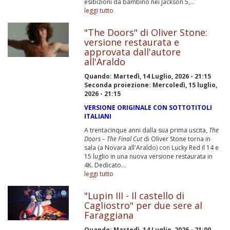
esibizioni da bambino nei Jackson 5,...
leggi tutto
"The Doors" di Oliver Stone:
versione restaurata e
approvata dall'autore
all'Araldo
Quando:
Martedì, 14 Luglio, 2026 - 21:15
Seconda proiezione: Mercoledì, 15 luglio,
2026 - 21:15
VERSIONE ORIGINALE CON SOTTOTITOLI
ITALIANI
A trentacinque anni dalla sua prima uscita,
The
Doors – The Final Cut
di Oliver Stone torna in
sala (a Novara all'Araldo) con Lucky Red il 14 e
15 luglio in una nuova versione restaurata in
4K. Dedicato...
leggi tutto
"Lupin III - Il castello di
Cagliostro" per due sere al
Faraggiana
Quando:
Martedì, 14 Luglio, 2026 - 21:00