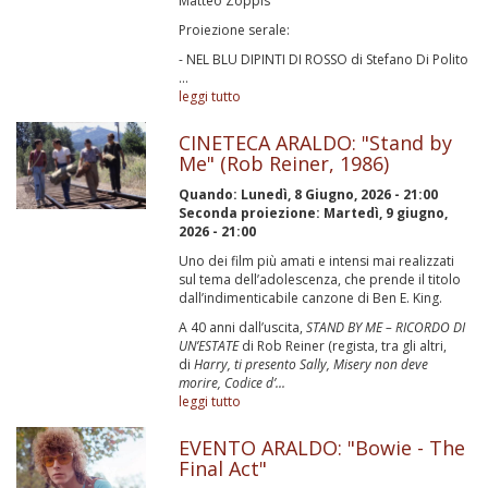
Matteo Zoppis
Proiezione serale:
- NEL BLU DIPINTI DI ROSSO di Stefano Di Polito
...
leggi tutto
CINETECA ARALDO: "Stand by
Me" (Rob Reiner, 1986)
Quando:
Lunedì, 8 Giugno, 2026 - 21:00
Seconda proiezione: Martedì, 9 giugno,
2026 - 21:00
Uno dei film più amati e intensi mai realizzati
sul tema dell’adolescenza, che prende il titolo
dall’indimenticabile canzone di Ben E. King.
A 40 anni dall’uscita,
STAND BY ME – RICORDO DI
UN’ESTATE
di Rob Reiner (regista, tra gli altri,
di
Harry, ti presento Sally, Misery non deve
morire, Codice d’...
leggi tutto
EVENTO ARALDO: "Bowie - The
Final Act"