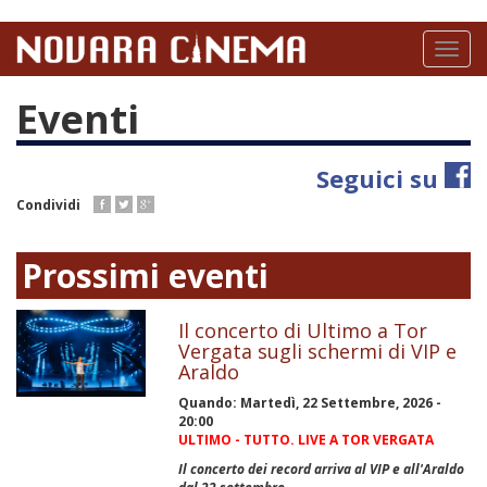
Salta
al
Toggl
contenuto
naviga
principale
Eventi
Seguici su
Condividi
Prossimi eventi
Il concerto di Ultimo a Tor
Vergata sugli schermi di VIP e
Araldo
Quando:
Martedì, 22 Settembre, 2026 -
20:00
ULTIMO - TUTTO. LIVE A TOR VERGATA
Il concerto dei record arriva al VIP e all'Araldo