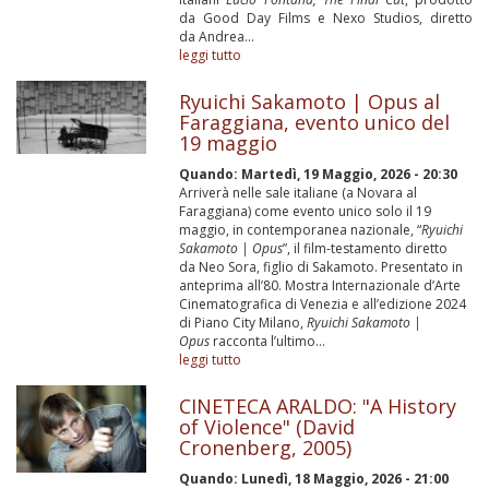
da Good Day Films e Nexo Studios, diretto
da Andrea...
leggi tutto
Ryuichi Sakamoto | Opus al
Faraggiana, evento unico del
19 maggio
Quando:
Martedì, 19 Maggio, 2026 - 20:30
Arriverà nelle sale italiane (a Novara al
Faraggiana) come evento unico solo il 19
maggio, in contemporanea nazionale, “
Ryuichi
Sakamoto | Opus
”, il film-testamento diretto
da Neo Sora, figlio di Sakamoto. Presentato in
anteprima all’80. Mostra Internazionale d’Arte
Cinematografica di Venezia e all’edizione 2024
di Piano City Milano,
Ryuichi Sakamoto |
Opus
racconta l’ultimo...
leggi tutto
CINETECA ARALDO: "A History
of Violence" (David
Cronenberg, 2005)
Quando:
Lunedì, 18 Maggio, 2026 - 21:00