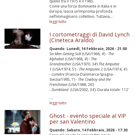
quello tra il 1975 e il 1985.
Come una forza dominante in Italia e in
Europa, lascia un’impronta profonda
nell’immaginario collettivo. Tuttavia,...
leggi tutto
I cortometraggi di David Lynch
(Cineteca Araldo)
Quando:
Lunedì, 16 Febbraio, 2026 - 21:00
Six Men Getting Sick
(USA/1966, 4’) -
The
Alphabet
(USA/1968, 4’) -
The
Grandmother
(USA/1970, 34’)
The Amputee
1
(USA/1974, 5′) -
The Amputee 2
(USA/1974, 4′)
-
Lumière
(Francia-Danimarca-Spagna-
Svezia/1995, 1’) -
The Cowboy and the
Frenchman
(USA/1988, 26’)
-
Dumbland
(USA/2002, 34’). Durata totale: 112'
...
leggi tutto
Ghost - evento speciale al VIP
per san Valentino
Quando:
Sabato, 14 Febbraio, 2026 - 17:30