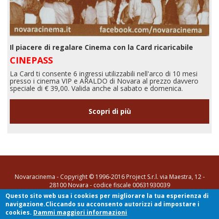
Il piacere di regalare Cinema con la Card ricaricabile
CINEPASS
La Card ti consente 6 ingressi utilizzabili nell'arco di 10 mesi
presso i cinema VIP e ARALDO di Novara al prezzo davvero
speciale di € 39,00. Valida anche al sabato e domenica.
Scopri di più
Novaracinema - Copyright © 1996-2016 Project S.r.l. via Maestra, 12 -
28100 Novara - codice fiscale 00631930039
Questo sito web usa i cookies per migliorare la tua esperienza di
tel. 0321 35731
-
info@novaracinema.it
navigazione.Cliccando su acconsento autorizzi ad impostare i
[Privacy Policy e Cookie Policy]
- Sito realizzato da
SYN di Stefano
cookies.
Dammi maggiori informazioni