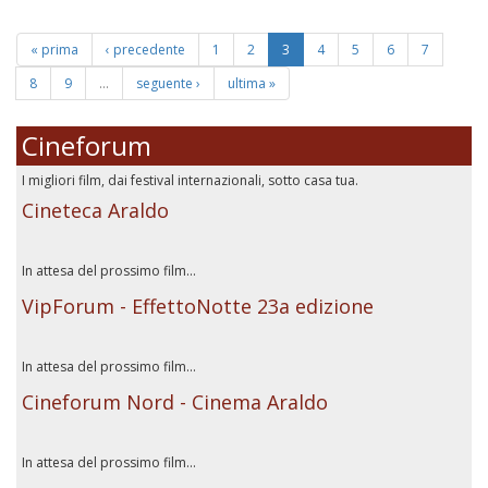
« prima
‹ precedente
1
2
3
4
5
6
7
8
9
…
seguente ›
ultima »
Cineforum
I migliori film, dai festival internazionali, sotto casa tua.
Cineteca Araldo
In attesa del prossimo film...
VipForum - EffettoNotte 23a edizione
In attesa del prossimo film...
Cineforum Nord - Cinema Araldo
In attesa del prossimo film...