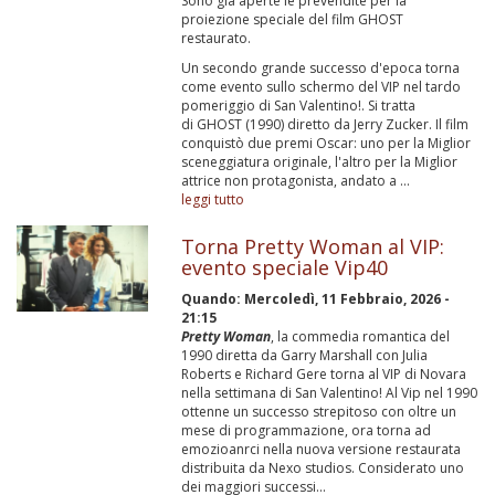
Sono già aperte le prevendite per la
proiezione speciale del film GHOST
restaurato.
Un secondo grande successo d'epoca torna
come evento sullo schermo del VIP nel tardo
pomeriggio di San Valentino!. Si tratta
di GHOST (1990) diretto da Jerry Zucker. Il film
conquistò due premi Oscar: uno per la Miglior
sceneggiatura originale, l'altro per la Miglior
attrice non protagonista, andato a ...
leggi tutto
Torna Pretty Woman al VIP:
evento speciale Vip40
Quando:
Mercoledì, 11 Febbraio, 2026 -
21:15
Pretty Woman
, la commedia romantica del
1990 diretta da Garry Marshall con Julia
Roberts e Richard Gere torna al VIP di Novara
nella settimana di San Valentino! Al Vip nel 1990
ottenne un successo strepitoso con oltre un
mese di programmazione, ora torna ad
emozioanrci nella nuova versione restaurata
distribuita da Nexo studios. Considerato uno
dei maggiori successi...