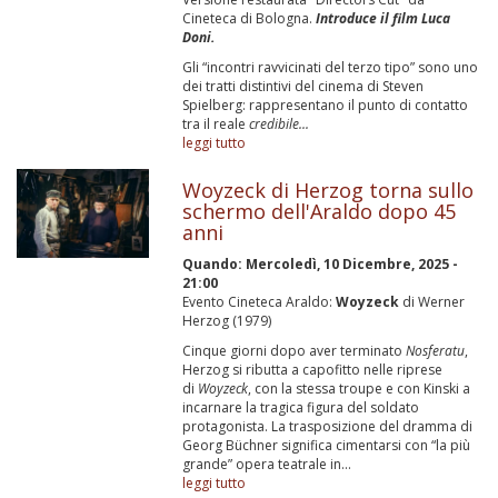
Cineteca di Bologna.
Introduce il film Luca
Doni.
Gli “incontri ravvicinati del terzo tipo” sono uno
dei tratti distintivi del cinema di Steven
Spielberg: rappresentano il punto di contatto
tra il reale
credibile...
leggi tutto
Woyzeck di Herzog torna sullo
schermo dell'Araldo dopo 45
anni
Quando:
Mercoledì, 10 Dicembre, 2025 -
21:00
Evento Cineteca Araldo:
Woyzeck
di Werner
Herzog (1979)
Cinque giorni dopo aver terminato
Nosferatu
,
Herzog si ributta a capofitto nelle riprese
di
Woyzeck
, con la stessa troupe e con Kinski a
incarnare la tragica figura del soldato
protagonista. La trasposizione del dramma di
Georg Büchner significa cimentarsi con “la più
grande” opera teatrale in...
leggi tutto