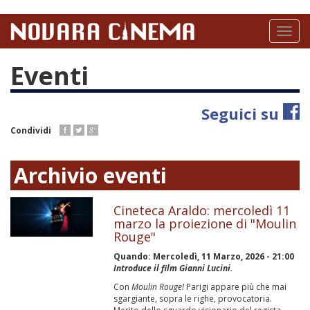
Salta
al
Toggl
contenuto
naviga
principale
Eventi
Seguici su
Condividi
Archivio eventi
Cineteca Araldo: mercoledì 11
marzo la proiezione di "Moulin
Rouge"
Quando:
Mercoledì, 11 Marzo, 2026 - 21:00
Introduce il film Gianni Lucini.
Con
Moulin Rouge!
Parigi appare più che mai
sgargiante, sopra le righe, provocatoria.