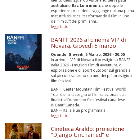
Merito dello sguardo visionario del regista
australiano
Baz Luhrmann
, che dopo le
esperienze precedenti raggiunge qui una piena
maturità stilistica, trasformando il film in uno
dei film
cult
dei primi anni...
leggi tutto
BANFF 2026 al cinema VIP di
Novara: Giovedì 5 marzo
Quando:
Giovedì, 5 Marzo, 2026 - 20:00
In arrivo al VIP di Novara il prestigioso BANFF
Italia 2026 - I migliori film di avventura, di
esplorazione e di sport outdoor sul grande e
sul piccolo schermo da uno dei più prestigiosi
film festival.
BANFF Center Mountain Film Festival World
Tour è una rassegna di film selezionati tra i
finalisti all’omonimo film festival canadese
di Banff Canada.
BANFF Italia è un programma a...
leggi tutto
Cineteca Araldo: proiezione
"Django Unchained" e