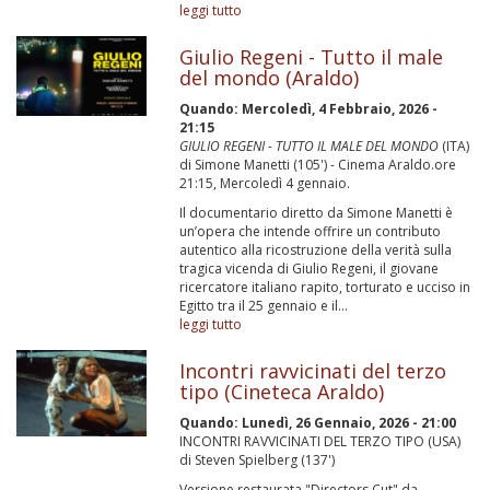
leggi tutto
Giulio Regeni - Tutto il male
del mondo (Araldo)
Quando:
Mercoledì, 4 Febbraio, 2026 -
21:15
GIULIO REGENI - TUTTO IL MALE DEL MONDO
(ITA)
di Simone Manetti (105') - Cinema Araldo.ore
21:15, Mercoledì 4 gennaio.
Il documentario diretto da Simone Manetti è
un’opera che intende offrire un contributo
autentico alla ricostruzione della verità sulla
tragica vicenda di Giulio Regeni, il giovane
ricercatore italiano rapito, torturato e ucciso in
Egitto tra il 25 gennaio e il...
leggi tutto
Incontri ravvicinati del terzo
tipo (Cineteca Araldo)
Quando:
Lunedì, 26 Gennaio, 2026 - 21:00
INCONTRI RAVVICINATI DEL TERZO TIPO (USA)
di Steven Spielberg (137')
Versione restaurata "Directors Cut" da