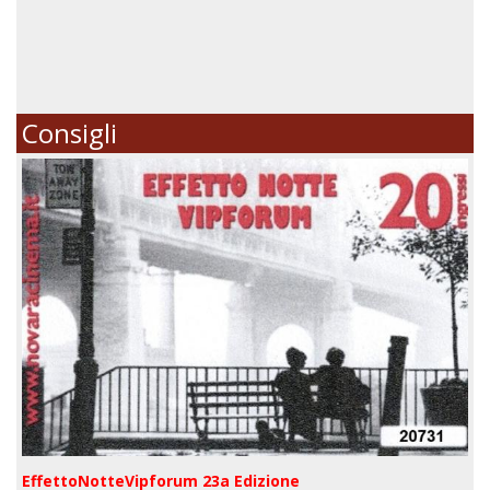
Consigli
EffettoNotteVipforum 23a Edizione