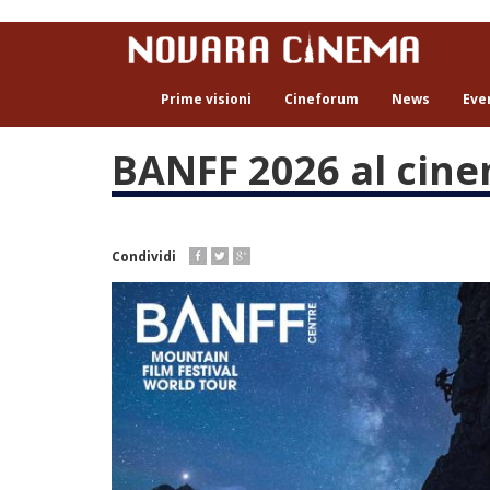
Salta
al
contenuto
principale
Prime visioni
Cineforum
News
Eve
BANFF 2026 al cine
Condividi