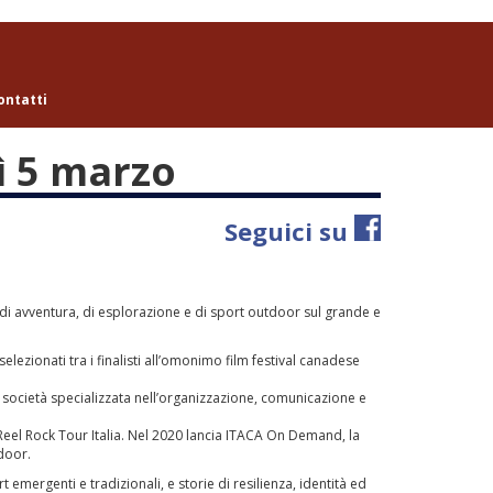
ontatti
ì 5 marzo
Seguici su
ilm di avventura, di esplorazione e di sport outdoor sul grande e
lezionati tra i finalisti all’omonimo film festival canadese
ocietà specializzata nell’organizzazione, comunicazione e
eel Rock Tour Italia. Nel 2020 lancia ITACA On Demand, la
tdoor.
mergenti e tradizionali, e storie di resilienza, identità ed