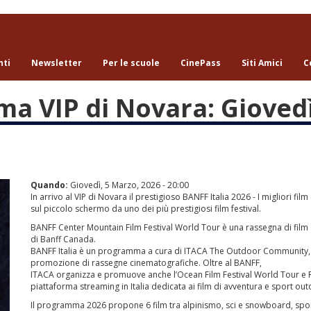
nti
Newsletter
Per le scuole
CinePass
Siti Amici
C
ma VIP di Novara: Gioved
Quando:
Giovedì, 5 Marzo, 2026 - 20:00
In arrivo al VIP di Novara il prestigioso BANFF Italia 2026 - I migliori f
sul piccolo schermo da uno dei più prestigiosi film festival.
BANFF Center Mountain Film Festival World Tour è una rassegna di film se
di Banff Canada.
BANFF Italia è un programma a cura di ITACA The Outdoor Community, s
promozione di rassegne cinematografiche. Oltre al BANFF,
ITACA organizza e promuove anche l’Ocean Film Festival World Tour e R
piattaforma streaming in Italia dedicata ai film di avventura e sport ou
Il programma 2026 propone 6 film tra alpinismo, sci e snowboard, sport e