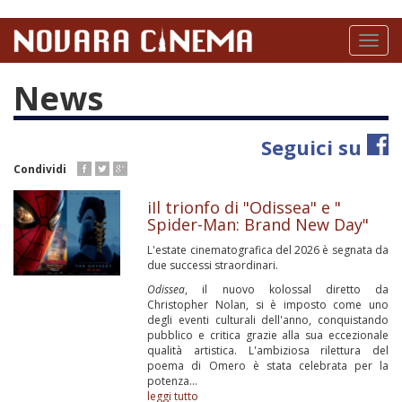
Salta
al
Toggl
contenuto
naviga
principale
News
Seguici su
Condividi
iIl trionfo di "Odissea" e "
Spider-Man: Brand New Day"
L'estate cinematografica del 2026 è segnata da
due successi straordinari.
Odissea
, il nuovo kolossal diretto da
Christopher Nolan, si è imposto come uno
degli eventi culturali dell'anno, conquistando
pubblico e critica grazie alla sua eccezionale
qualità artistica. L'ambiziosa rilettura del
poema di Omero è stata celebrata per la
potenza...
leggi tutto