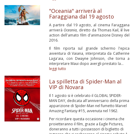
"Oceania" arriverà al
Faraggiana dal 19 agosto
A partire dal 19 agosto, al cinema Faraggana
arriverà
Oceania,
diretto da Thomas Kail,
i
l live
action dell'amato film d'animazione Disney del
2016.
Il film riporta sul grande schermo l'epica
avventura di Vaiana, interpretata da Catherine
Lagaʻaia, con Dwayne Johnson, che torna a
interpretare Maui dopo avergli prestato la...
leggi tutto
La spilletta di Spider-Man al
VIP di Novara
Il 1 agosto si è celebrato il GLOBAL SPIDER-
MAN DAY, dedicata all'anniversario della prima
apparizione di Spider-Man nel fumetto Marvel
Amazing Fantasy #15, avvenuta nel 1962.
Per ricordare questa occasione i cinema che
proietteranno il film, grazie a Eagle Pictures,
doneranno a tutti i possessori di biglietto di