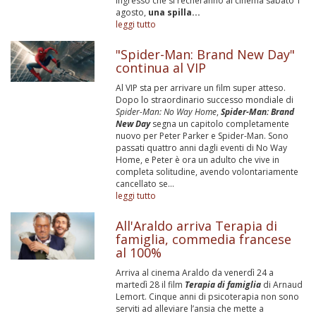
ingresso che si recheranno al cinema sabato 1
agosto,
una spilla...
leggi tutto
"Spider-Man: Brand New Day"
continua al VIP
Al VIP sta per arrivare un film super atteso.
Dopo lo straordinario successo mondiale di
Spider-Man: No Way Home
,
Spider-Man: Brand
New Day
segna un capitolo completamente
nuovo per Peter Parker e Spider-Man. Sono
passati quattro anni dagli eventi di No Way
Home, e Peter è ora un adulto che vive in
completa solitudine, avendo volontariamente
cancellato se...
leggi tutto
All'Araldo arriva Terapia di
famiglia, commedia francese
al 100%
Arriva al cinema Araldo da venerdì 24 a
martedì 28 il film
Terapia di famiglia
di Arnaud
Lemort. Cinque anni di psicoterapia non sono
serviti ad alleviare l’ansia che mette a