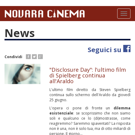
Salta
al
Toggl
contenuto
naviga
principale
News
Seguici su
Condividi
"Disclosure Day": l'ultimo film
di Spielberg continua
all'Araldo
L'ultimo film diretto da Steven Spielberg
continua sullo schermo dell'Araldo da giovedì
25 giugno.
L'opera ci pone di fronte un
dilemma
esistenziale
: se scoprissimo che non siamo
soli e qualcuno ce lo (di)mostrasse, come
reagiremmo? Saremmo spaventati? La risposta
non è una, non è solo tua, ma di otto miliardi di
persone. Il giorno...