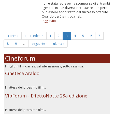
non è stata facile per la scomparsa di entrambi
i genitori in due diverse circostanze, ora però
può essere soddisfatto del successo ottenuto.
Quando però si ritrova nel...
leggi tutto
« prima
‹ precedente
1
2
3
4
5
6
7
8
9
…
seguente ›
ultima »
Cineforum
I migliori film, dai festival internazionali, sotto casa tua.
Cineteca Araldo
In attesa del prossimo film...
VipForum - EffettoNotte 23a edizione
In attesa del prossimo film...