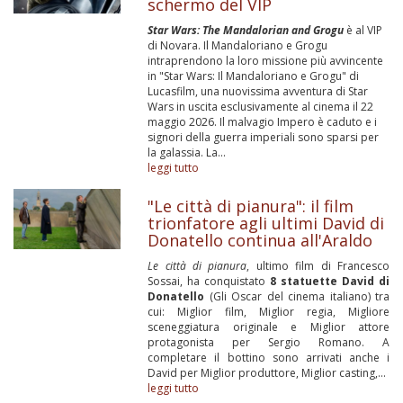
schermo del VIP
Star Wars: The Mandalorian and Grogu
è al VIP
di Novara. Il Mandaloriano e Grogu
intraprendono la loro missione più avvincente
in "Star Wars: Il Mandaloriano e Grogu" di
Lucasfilm, una nuovissima avventura di Star
Wars in uscita esclusivamente al cinema il 22
maggio 2026. Il malvagio Impero è caduto e i
signori della guerra imperiali sono sparsi per
la galassia. La...
leggi tutto
"Le città di pianura": il film
trionfatore agli ultimi David di
Donatello continua all'Araldo
Le città di pianura
, ultimo film di Francesco
Sossai, ha conquistato
8 statuette David di
Donatello
(Gli Oscar del cinema italiano) tra
cui: Miglior film, Miglior regia, Migliore
sceneggiatura originale e Miglior attore
protagonista per Sergio Romano. A
completare il bottino sono arrivati anche i
David per Miglior produttore, Miglior casting,...
leggi tutto