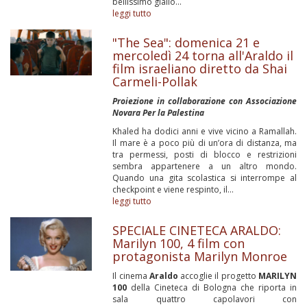
bellissimo giallo...
leggi tutto
"The Sea": domenica 21 e
mercoledì 24 torna all'Araldo il
film israeliano diretto da Shai
Carmeli-Pollak
Proiezione in collaborazione con Associazione
Novara Per la Palestina
Khaled ha dodici anni e vive vicino a Ramallah.
Il mare è a poco più di un’ora di distanza, ma
tra permessi, posti di blocco e restrizioni
sembra appartenere a un altro mondo.
Quando una gita scolastica si interrompe al
checkpoint e viene respinto, il...
leggi tutto
SPECIALE CINETECA ARALDO:
Marilyn 100, 4 film con
protagonista Marilyn Monroe
Il cinema
Araldo
accoglie il progetto
MARILYN
100
della Cineteca di Bologna che riporta in
sala quattro capolavori con