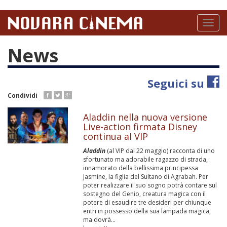
Salta
al
Toggl
contenuto
naviga
principale
News
Seguici su
Condividi
Aladdin nella nuova versione
Live-action firmata Disney
continua al VIP
Aladdin
(al VIP dal 22 maggio) racconta di uno
sfortunato ma adorabile ragazzo di strada,
innamorato della bellissima principessa
Jasmine, la figlia del Sultano di Agrabah. Per
poter realizzare il suo sogno potrà contare sul
sostegno del Genio, creatura magica con il
potere di esaudire tre desideri per chiunque
entri in possesso della sua lampada magica,
ma dovrà...