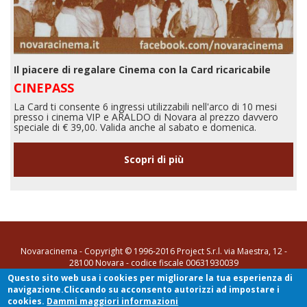
Il piacere di regalare Cinema con la Card ricaricabile
CINEPASS
La Card ti consente 6 ingressi utilizzabili nell'arco di 10 mesi
presso i cinema VIP e ARALDO di Novara al prezzo davvero
speciale di € 39,00. Valida anche al sabato e domenica.
Scopri di più
Novaracinema - Copyright © 1996-2016 Project S.r.l. via Maestra, 12 -
28100 Novara - codice fiscale 00631930039
Questo sito web usa i cookies per migliorare la tua esperienza di
tel. 0321 35731
-
info@novaracinema.it
navigazione.Cliccando su acconsento autorizzi ad impostare i
[Privacy Policy e Cookie Policy]
- Sito realizzato da
SYN di Stefano
cookies.
Dammi maggiori informazioni