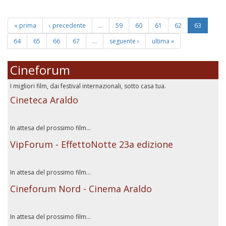
« prima
‹ precedente
…
59
60
61
62
63
64
65
66
67
…
seguente ›
ultima »
Cineforum
I migliori film, dai festival internazionali, sotto casa tua.
Cineteca Araldo
In attesa del prossimo film...
VipForum - EffettoNotte 23a edizione
In attesa del prossimo film...
Cineforum Nord - Cinema Araldo
In attesa del prossimo film...