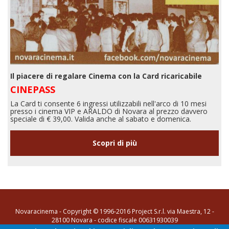
Il piacere di regalare Cinema con la Card ricaricabile
CINEPASS
La Card ti consente 6 ingressi utilizzabili nell'arco di 10 mesi
presso i cinema VIP e ARALDO di Novara al prezzo davvero
speciale di € 39,00. Valida anche al sabato e domenica.
Scopri di più
Novaracinema - Copyright © 1996-2016 Project S.r.l. via Maestra, 12 -
28100 Novara - codice fiscale 00631930039