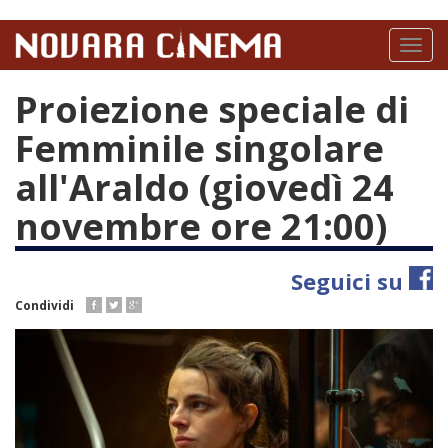
Salta
al
Toggl
contenuto
naviga
principale
Proiezione speciale di
Femminile singolare
all'Araldo (giovedì 24
novembre ore 21:00)
Seguici su
Condividi