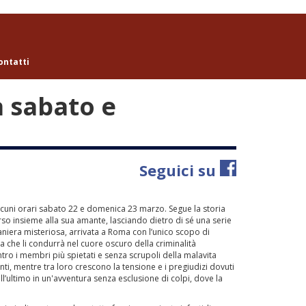
ontatti
a sabato e
Seguici su
n alcuni orari sabato 22 e domenica 23 marzo. Segue la storia
so insieme alla sua amante, lasciando dietro di sé una serie
aniera misteriosa, arrivata a Roma con l’unico scopo di
a che li condurrà nel cuore oscuro della criminalità
ontro i membri più spietati e senza scrupoli della malavita
nti, mentre tra loro crescono la tensione e i pregiudizi dovuti
ll’ultimo in un'avventura senza esclusione di colpi, dove la