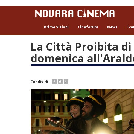
Salta
al
contenuto
principale
Prime visioni
Cineforum
News
Eve
La Città Proibita d
domenica all'Arald
Condividi