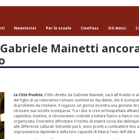
nti
Newsletter
Per le scuole
CinePass
Siti Amici
C
i Gabriele Mainetti ancor
o
La Città Proibita
, il film diretto da Gabriele Mainetti, sarà all'Araldo i
del figlio di un ristoratore romano sommerso dai debiti, che è scompar
di problemi da risolvere. Il ragazzo, un giorno incontra una giovane str
ritrovare sua sorella scomparsa. Tra i due si crea un’inaspettata alleanz
capitolina. Insieme, si ritroveranno costretti a lottare fianco a fianco c
organizzata. Dovranno affrontare il rischio di essere uccisi dai delinque
alle differenze culturali. Entrambi però, sono pronti a combattere fino a
sopravvivenza dipenderà dalla loro capacità di fidarsi l'uno dell'altra.