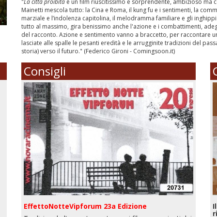
"
La città proibita
è un film riuscitissimo e sorprendente, ambizioso ma coi
Mainetti mescola tutto: la Cina e Roma, il kung fu e i sentimenti, la comm
marziale e l’indolenza capitolina, il melodramma familiare e gli inghippi
tutto al massimo, gira benissimo anche l'azione e i combattimenti, adegua
del racconto. Azione e sentimento vanno a braccetto, per raccontare u
lasciate alle spalle le pesanti eredità e le arrugginite tradizioni del pass
storia) verso il futuro." (Federico Gironi - Comingsoon.it)
Consigli
EffettoNotteVipforum 23a Edizione
I
r