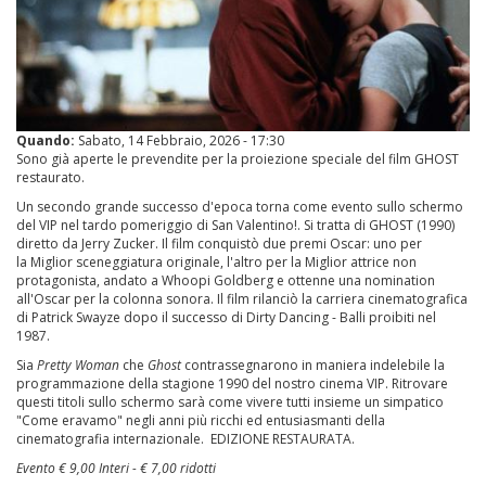
Quando:
Sabato, 14 Febbraio, 2026 - 17:30
Sono già aperte le prevendite per la proiezione speciale del film GHOST
restaurato.
Un secondo grande successo d'epoca torna come evento sullo schermo
del VIP nel tardo pomeriggio di San Valentino!. Si tratta di GHOST (1990)
diretto da Jerry Zucker. Il film conquistò due premi Oscar: uno per
la Miglior sceneggiatura originale, l'altro per la Miglior attrice non
protagonista, andato a Whoopi Goldberg e ottenne una nomination
all'Oscar per la colonna sonora. Il film rilanciò la carriera cinematografica
di Patrick Swayze dopo il successo di Dirty Dancing - Balli proibiti nel
1987.
Sia
Pretty Woman
che
Ghost
contrassegnarono in maniera indelebile la
programmazione della stagione 1990 del nostro cinema VIP. Ritrovare
questi titoli sullo schermo sarà come vivere tutti insieme un simpatico
"Come eravamo" negli anni più ricchi ed entusiasmanti della
cinematografia internazionale. EDIZIONE RESTAURATA.
Evento € 9,00 Interi - € 7,00 ridotti