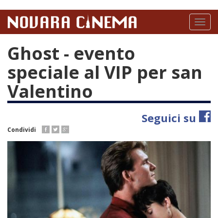
Salta
al
Toggl
contenuto
naviga
principale
Ghost - evento
speciale al VIP per san
Valentino
Seguici su
Condividi