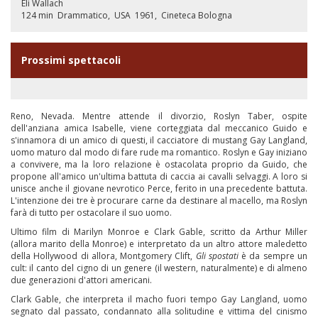
Eli Wallach
124 min
Drammatico
USA
1961
Cineteca Bologna
Prossimi spettacoli
Reno, Nevada. Mentre attende il divorzio, Roslyn Taber, ospite
dell'anziana amica Isabelle, viene corteggiata dal meccanico Guido e
s'innamora di un amico di questi, il cacciatore di mustang Gay Langland,
uomo maturo dal modo di fare rude ma romantico. Roslyn e Gay iniziano
a convivere, ma la loro relazione è ostacolata proprio da Guido, che
propone all'amico un'ultima battuta di caccia ai cavalli selvaggi. A loro si
unisce anche il giovane nevrotico Perce, ferito in una precedente battuta.
L'intenzione dei tre è procurare carne da destinare al macello, ma Roslyn
farà di tutto per ostacolare il suo uomo.
Ultimo film di Marilyn Monroe e Clark Gable, scritto da Arthur Miller
(allora marito della Monroe) e interpretato da un altro attore maledetto
della Hollywood di allora, Montgomery Clift,
Gli spostati
è da sempre un
cult: il canto del cigno di un genere (il western, naturalmente) e di almeno
due generazioni d'attori americani.
Clark Gable, che interpreta il macho fuori tempo Gay Langland, uomo
segnato dal passato, condannato alla solitudine e vittima del cinismo