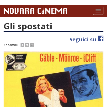
Salta
al
Toggl
contenuto
naviga
principale
Gli spostati
Seguici su
Condividi