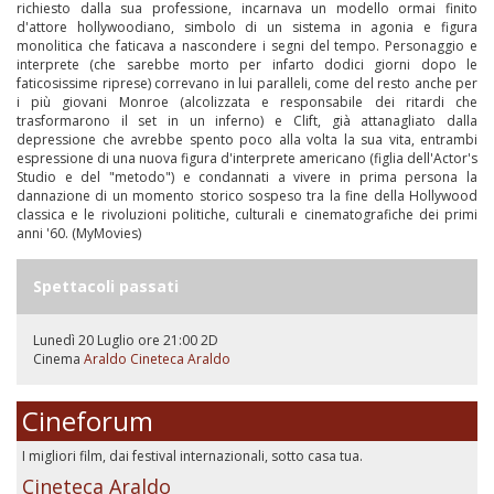
richiesto dalla sua professione, incarnava un modello ormai finito
d'attore hollywoodiano, simbolo di un sistema in agonia e figura
monolitica che faticava a nascondere i segni del tempo. Personaggio e
interprete (che sarebbe morto per infarto dodici giorni dopo le
faticosissime riprese) correvano in lui paralleli, come del resto anche per
i più giovani Monroe (alcolizzata e responsabile dei ritardi che
trasformarono il set in un inferno) e Clift, già attanagliato dalla
depressione che avrebbe spento poco alla volta la sua vita, entrambi
espressione di una nuova figura d'interprete americano (figlia dell'Actor's
Studio e del "metodo") e condannati a vivere in prima persona la
dannazione di un momento storico sospeso tra la fine della Hollywood
classica e le rivoluzioni politiche, culturali e cinematografiche dei primi
anni '60. (MyMovies)
Spettacoli passati
Lunedì 20 Luglio ore 21:00
2D
Cinema
Araldo
Cineteca Araldo
Cineforum
I migliori film, dai festival internazionali, sotto casa tua.
Cineteca Araldo