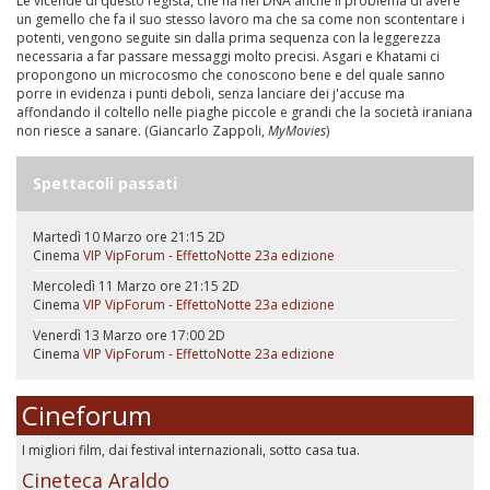
Le vicende di questo regista, che ha nel DNA anche il problema di avere
un gemello che fa il suo stesso lavoro ma che sa come non scontentare i
potenti, vengono seguite sin dalla prima sequenza con la leggerezza
necessaria a far passare messaggi molto precisi. Asgari e Khatami ci
propongono un microcosmo che conoscono bene e del quale sanno
porre in evidenza i punti deboli, senza lanciare dei j'accuse ma
affondando il coltello nelle piaghe piccole e grandi che la società iraniana
non riesce a sanare. (Giancarlo Zappoli,
MyMovies
)
Spettacoli passati
Martedì 10 Marzo ore 21:15
2D
Cinema
VIP
VipForum - EffettoNotte 23a edizione
Mercoledì 11 Marzo ore 21:15
2D
Cinema
VIP
VipForum - EffettoNotte 23a edizione
Venerdì 13 Marzo ore 17:00
2D
Cinema
VIP
VipForum - EffettoNotte 23a edizione
Cineforum
I migliori film, dai festival internazionali, sotto casa tua.
Cineteca Araldo