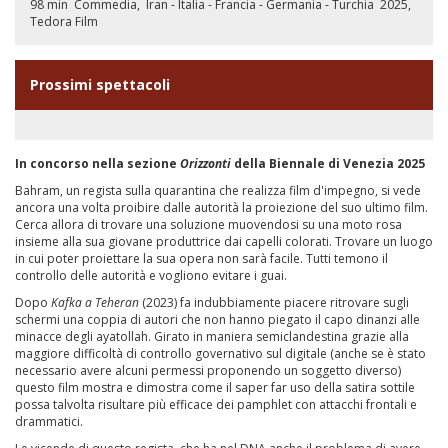
98 min
Commedia
Iran - Italia - Francia - Germania - Turchia
2025
Tedora Film
Prossimi spettacoli
In concorso nella sezione
Orizzonti
della Biennale di Venezia 2025
Bahram, un regista sulla quarantina che realizza film d'impegno, si vede
ancora una volta proibire dalle autorità la proiezione del suo ultimo film.
Cerca allora di trovare una soluzione muovendosi su una moto rosa
insieme alla sua giovane produttrice dai capelli colorati. Trovare un luogo
in cui poter proiettare la sua opera non sarà facile. Tutti temono il
controllo delle autorità e vogliono evitare i guai.
Dopo
Kafka a Teheran
(2023) fa indubbiamente piacere ritrovare sugli
schermi una coppia di autori che non hanno piegato il capo dinanzi alle
minacce degli ayatollah. Girato in maniera semiclandestina grazie alla
maggiore difficoltà di controllo governativo sul digitale (anche se è stato
necessario avere alcuni permessi proponendo un soggetto diverso)
questo film mostra e dimostra come il saper far uso della satira sottile
possa talvolta risultare più efficace dei pamphlet con attacchi frontali e
drammatici.