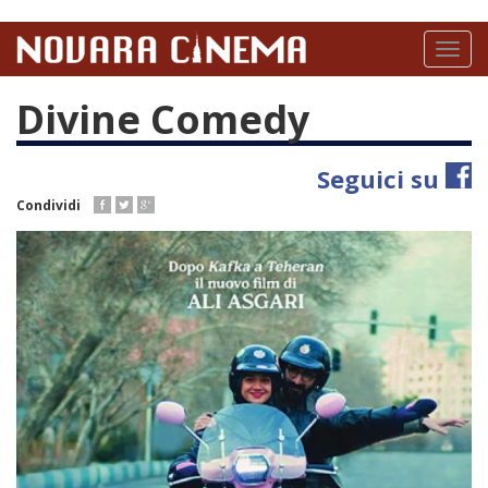
Salta
al
Toggl
contenuto
naviga
principale
Divine Comedy
Seguici su
Condividi