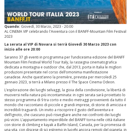
Quando:
Giovedì, 30 Marzo, 2023 - 20:00
AL CINEMA VIP celebrando l'Avventura con il BANFF-Mountain Film Festival
2023
La serata al VIP di Novara si terrà Giovedì 30 Marzo 2023 con
inizio alle ore 20:00
Saranno 37 gli eventi in programma per l’undicesima edizione del BANFF
Mountain Film Festival World Tour Italy, la rassegna cinematografica
dedicata a montagna e outdoor che, dal 2013, porta in Italia le migliori
produzioni presentate nel corso dell’omonima manifestazione
canadese. Anche quest’anno la première, prevista per mercoledì 25
gennaio 2023, si terrà a Milano presso il The Space Cinema Odeon.
L’esplorazione dei luoghi selvaggi, la gioia della condivisione, la libertà di
muoversi nella natura più incontaminata: in ogni serata sarà proiettato lo
stesso programma di 9 tra corto e medio metraggi provenienti da tutto il
mondo che raccontano di piccole e grandi imprese, di storie di amicizia e
incredibili traguardi. Un invito a riscoprire il gusto dell’avventura e
dell’ignoto, che ciascuno può risvegliare anche nei confronti dei luoghi
più vicini. L’appuntamento imperdibile del BANFF torna nelle città italiane
con storie di climbing e kayak a Baffin Island, Canada, per la promessa di
una vita, con discese di sci estremo in luoghi ancora remoti del pianeta, in