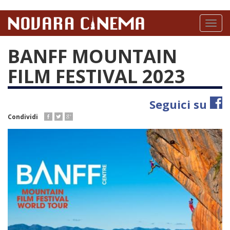
Salta
al
Toggl
contenuto
naviga
principale
BANFF MOUNTAIN
FILM FESTIVAL 2023
Seguici su
Condividi