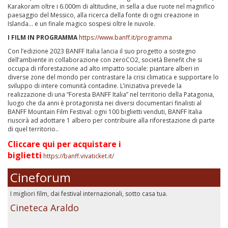
Karakoram oltre i 6.000m di altitudine, in sella a due ruote nel magnifico
paesaggio del Messico, alla ricerca della fonte di ogni creazione in
Islanda... e un finale magico sospesi oltre le nuvole.
I FILM IN PROGRAMMA
https://www.banff.it/programma
Con l’edizione 2023 BANFF Italia lancia il suo progetto a sostegno
dell’ambiente in collaborazione con zeroCO2, società Benefit che si
occupa di riforestazione ad alto impatto sociale: piantare alberi in
diverse zone del mondo per contrastare la crisi climatica e supportare lo
sviluppo di intere comunità contadine. L’iniziativa prevede la
realizzazione di una “Foresta BANFF Italia” nel territorio della Patagonia,
luogo che da anni è protagonista nei diversi documentari finalisti al
BANFF Mountain Film Festival: ogni 100 biglietti venduti, BANFF Italia
riuscirà ad adottare 1 albero per contribuire alla riforestazione di parte
di quel territorio..
Cliccare qui per acquistare i
biglietti
https://banff.vivaticket.it/
Cineforum
I migliori film, dai festival internazionali, sotto casa tua.
Cineteca Araldo