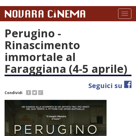
Salta
al
Toggl
contenuto
naviga
principale
Perugino -
Rinascimento
immortale al
Faraggiana (4-5 aprile)
Seguici su
Condividi