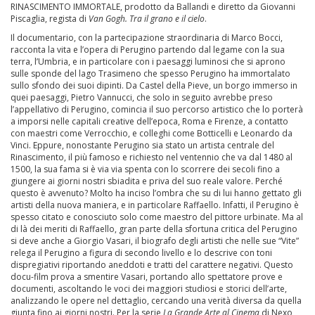
RINASCIMENTO IMMORTALE, prodotto da Ballandi e diretto da Giovanni
Piscaglia, regista di
Van Gogh. Tra il grano e il cielo
.
Il documentario, con la partecipazione straordinaria di Marco Bocci,
racconta la vita e l’opera di Perugino partendo dal legame con la sua
terra, l’Umbria, e in particolare con i paesaggi luminosi che si aprono
sulle sponde del lago Trasimeno che spesso Perugino ha immortalato
sullo sfondo dei suoi dipinti. Da Castel della Pieve, un borgo immerso in
quei paesaggi, Pietro Vannucci, che solo in seguito avrebbe preso
l’appellativo di Perugino, comincia il suo percorso artistico che lo porterà
a imporsi nelle capitali creative dell’epoca, Roma e Firenze, a contatto
con maestri come Verrocchio, e colleghi come Botticelli e Leonardo da
Vinci. Eppure, nonostante Perugino sia stato un artista centrale del
Rinascimento, il più famoso e richiesto nel ventennio che va dal 1480 al
1500, la sua fama si è via via spenta con lo scorrere dei secoli fino a
giungere ai giorni nostri sbiadita e priva del suo reale valore. Perché
questo è avvenuto? Molto ha inciso l’ombra che su di lui hanno gettato gli
artisti della nuova maniera, e in particolare Raffaello. Infatti, il Perugino è
spesso citato e conosciuto solo come maestro del pittore urbinate. Ma al
di là dei meriti di Raffaello, gran parte della sfortuna critica del Perugino
si deve anche a Giorgio Vasari, il biografo degli artisti che nelle sue “Vite”
relega il Perugino a figura di secondo livello e lo descrive con toni
dispregiativi riportando aneddoti e tratti del carattere negativi. Questo
docu-film prova a smentire Vasari, portando allo spettatore prove e
documenti, ascoltando le voci dei maggiori studiosi e storici dell’arte,
analizzando le opere nel dettaglio, cercando una verità diversa da quella
giunta fino ai giorni nostri. Per la serie
La Grande Arte al Cinema
di Nexo