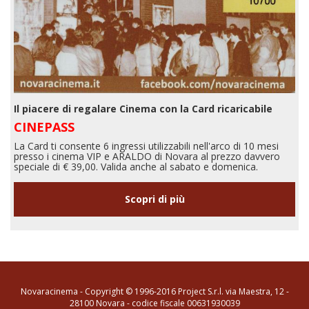
Il piacere di regalare Cinema con la Card ricaricabile
CINEPASS
La Card ti consente 6 ingressi utilizzabili nell'arco di 10 mesi
presso i cinema VIP e ARALDO di Novara al prezzo davvero
speciale di € 39,00. Valida anche al sabato e domenica.
Scopri di più
Novaracinema - Copyright © 1996-2016 Project S.r.l. via Maestra, 12 -
28100 Novara - codice fiscale 00631930039