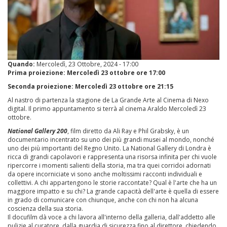
Quando:
Mercoledì, 23 Ottobre, 2024 - 17:00
Prima proiezione: Mercoledì 23 ottobre ore 17:00
Seconda proiezione: Mercoledì 23 ottobre ore 21:15
Al nastro di partenza la stagione de La Grande Arte al Cinema di Nexo
digital. Il primo appuntamento si terrà al cinema Araldo Mercoledì 23
ottobre.
National Gallery 200
, film diretto da Ali Ray e Phil Grabsky, è un
documentario incentrato su uno dei più grandi musei al mondo, nonché
uno dei più importanti del Regno Unito. La National Gallery di Londra è
ricca di grandi capolavori e rappresenta una risorsa infinita per chi vuole
ripercorre i momenti salienti della storia, ma tra quei corridoi adornati
da opere incorniciate vi sono anche moltissimi racconti individuali e
collettivi. A chi appartengono le storie raccontate? Qual è l'arte che ha un
maggiore impatto e su chi? La grande capacità dell'arte è quella di essere
in grado di comunicare con chiunque, anche con chi non ha alcuna
coscienza della sua storia.
Il docufilm dà voce a chi lavora all'interno della galleria, dall'addetto alle
pulizie al curatore, dalla guardia di sicurezza fino al direttore, chiedendo