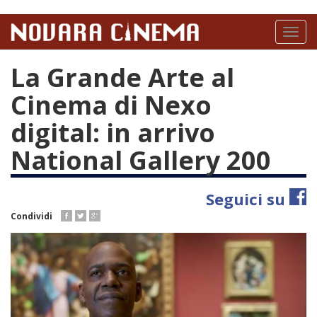
Salta
al
Toggl
contenuto
naviga
principale
La Grande Arte al
Cinema di Nexo
digital: in arrivo
National Gallery 200
Seguici su
Condividi