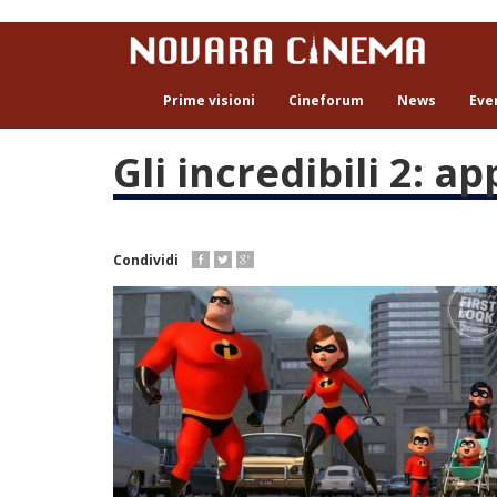
Salta
al
contenuto
principale
Prime visioni
Cineforum
News
Eve
Gli incredibili 2:
Condividi