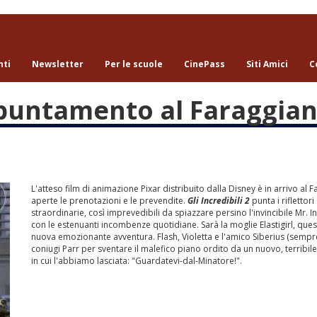
nti
Newsletter
Per le scuole
CinePass
Siti Amici
C
 appuntamento al Faraggia
L'atteso film di animazione Pixar distribuito dalla Disney è in arrivo a
aperte le prenotazioni e le prevendite.
Gli Incredibili 2
punta i riflettor
straordinarie, così imprevedibili da spiazzare persino l'invincibile Mr. 
con le estenuanti incombenze quotidiane. Sarà la moglie Elastigirl, questa
nuova emozionante avventura. Flash, Violetta e l'amico Siberius (sempre
coniugi Parr per sventare il malefico piano ordito da un nuovo, terribi
in cui l'abbiamo lasciata: "Guardatevi-dal-Minatore!".