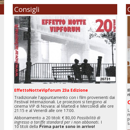
Consigli
EffettoNotteVipforum 23a Edizione
I
r
Tradizionale l'appuntamento con i film provenienti dai
Festival Internazionali. Le proiezioni si tengono al
cinema VIP di Novara: al Martedì e Mercoledì alle ore
L
21:15 e al Venerdì alle ore 17:00.
m
Abbonamento a 20 titoli: € 80,00
Possibilità di
p
ingresso a tariffe standard per i non abbonati.
I
s
10 titoli della
Prima parte sono in arrivo!