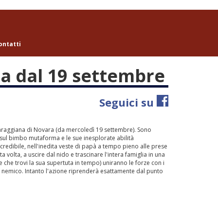
ontatti
na dal 19 settembre
Seguici su
l Faraggiana di Novara (da mercoledì 19 settembre). Sono
i sul bimbo mutaforma e le sue inesplorate abilità
Incredibile, nell'inedita veste di papà a tempo pieno alle prese
 volta, a uscire dal nido e trascinare l'intera famiglia in una
 che trovi la sua supertuta in tempo) uniranno le forze con i
le nemico. Intanto l'azione riprenderà esattamente dal punto