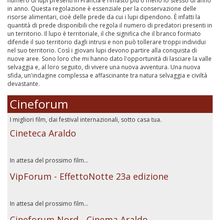
numero di lupi presenti in Francia è rimasto più o meno lo stesso di anno
in anno. Questa regolazione è essenziale per la conservazione delle
risorse alimentari, cioè delle prede da cui i lupi dipendono. È infatti la
quantità di prede disponibili che regola il numero di predatori presenti in
un territorio. Il lupo è territoriale, il che significa che il branco formato
difende il suo territorio dagli intrusi e non può tollerare troppi individui
nel suo territorio. Così i giovani lupi devono partire alla conquista di
nuove aree. Sono loro che mi hanno dato l'opportunità di lasciare la valle
selvaggia e, al loro seguito, di vivere una nuova avventura. Una nuova
sfida, un'indagine complessa e affascinante tra natura selvaggia e civiltà
devastante.
Cineforum
I migliori film, dai festival internazionali, sotto casa tua.
Cineteca Araldo
In attesa del prossimo film...
VipForum - EffettoNotte 23a edizione
In attesa del prossimo film...
Cineforum Nord - Cinema Araldo