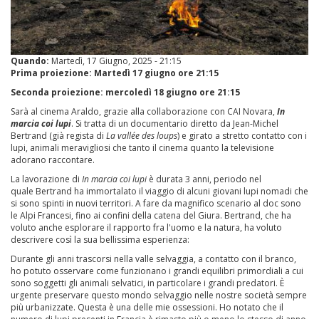
Quando:
Martedì, 17 Giugno, 2025 - 21:15
Prima proiezione: Martedì 17 giugno ore 21:15
Seconda proiezione: mercoledì 18 giugno ore 21:15
Sarà al cinema Araldo, grazie alla collaborazione con CAI Novara,
In
marcia coi lupi
. Si tratta di un documentario diretto da Jean-Michel
Bertrand (già regista di
La vallée des loups
) e girato a stretto contatto con i
lupi, animali meravigliosi che tanto il cinema quanto la televisione
adorano raccontare.
La lavorazione di
In marcia coi lupi
è durata 3 anni, periodo nel
quale Bertrand ha immortalato il viaggio di alcuni giovani lupi nomadi che
si sono spinti in nuovi territori. A fare da magnifico scenario al doc sono
le Alpi Francesi, fino ai confini della catena del Giura. Bertrand, che ha
voluto anche esplorare il rapporto fra l'uomo e la natura, ha voluto
descrivere così la sua bellissima esperienza:
Durante gli anni trascorsi nella valle selvaggia, a contatto con il branco,
ho potuto osservare come funzionano i grandi equilibri primordiali a cui
sono soggetti gli animali selvatici, in particolare i grandi predatori. È
urgente preservare questo mondo selvaggio nelle nostre società sempre
più urbanizzate. Questa è una delle mie ossessioni. Ho notato che il