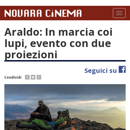
Salta
al
Toggl
contenuto
naviga
principale
Araldo: In marcia coi
lupi, evento con due
proiezioni
Seguici su
Condividi